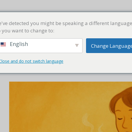
商店
精選湯方
湯學堂
常見問題
聯絡我們
've detected you might be speaking a different language
 you want to change to:
English
Change Languag
Close and do not switch language