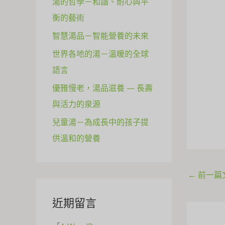
湯的哲學－和諧、耐心與平
f
衡的藝術
o
智慧湯品－智能營養的未來
r
世界各地的湯－溫暖的全球
:
語言
優雅慢老，湯品滋養 — 長壽
與活力的泉源
兒童湯－為成長中的孩子提
供溫和的營養
←
前一篇
近期留言