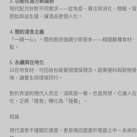
3. 功能性湯方新趨勢
現代配方針對不同需求——從免疫、專注到消化、睡眠，皆
胜肽與益生菌，讓湯品更個人化。
4. 簡約湯食主義
「一鍋一心」。簡約廚房強調少即是多——精選數種食材、
鬆。
5. 永續與在地化
以在地食材、可回收包裝實現環保理念。蔬果邊料與穀物骨
味，讓養生與環保同行。
對於奔波的現代人而言，湯既是一餐，也是冥想。它讓人在
化，正將「速食」轉化為「慢養」。
結論
現代湯食不僅關於速度，更是喚回健康於喧囂之中。未來的