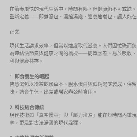
在節奏飛快的現代生活中，時間有限，但健康仍不可或缺。
重新定義——即煮湯包、濃縮湯底、營養速煮包，讓人能在
正文
現代生活講求效率，但常以速度取代滋養。人們因忙碌而忽
為連結快節奏與健康之間的橋樑——簡單烹煮、易於吸收、
利與健康共存。
1. 即食養生的崛起
智慧湯包以冷凍乾燥草本、脫水蛋白與低鈉湯底製成，保留
味，適合午休、出差或居家辦公時食用。
2. 科技結合傳統
現代技術如「真空慢萃」與「壓力滲煮」能在短時間內重現
率，更是對古法湯藝的現代詮釋。