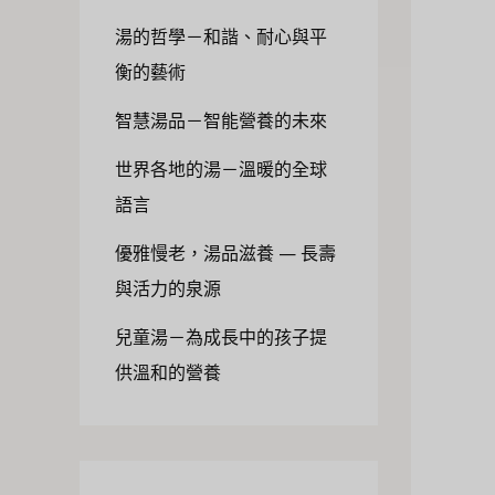
湯的哲學－和諧、耐心與平
衡的藝術
智慧湯品－智能營養的未來
世界各地的湯－溫暖的全球
語言
優雅慢老，湯品滋養 — 長壽
與活力的泉源
兒童湯－為成長中的孩子提
供溫和的營養