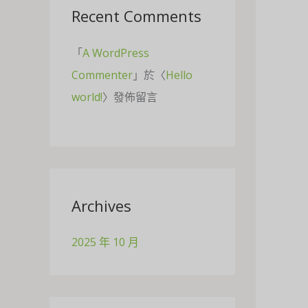
Recent Comments
「
A WordPress
Commenter
」於〈
Hello
world!
〉發佈留言
Archives
2025 年 10 月