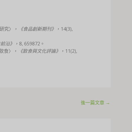
湯品研究〉，
《食品創新期刊》
，14(3),
技前沿》
，8, 659872。
正念飲食〉，
《飲食與文化評論》
，11(2),
後一篇文章
→