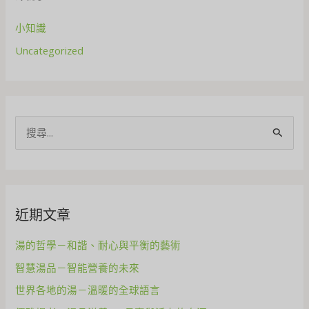
小知識
Uncategorized
S
e
a
r
近期文章
c
h
湯的哲學－和諧、耐心與平衡的藝術
f
智慧湯品－智能營養的未來
o
世界各地的湯－溫暖的全球語言
r