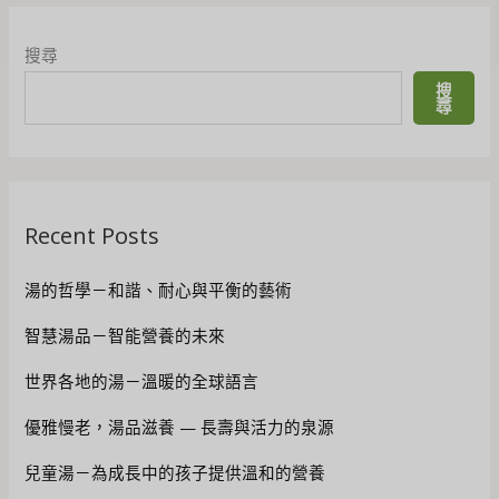
搜尋
搜
尋
Recent Posts
湯的哲學－和諧、耐心與平衡的藝術
智慧湯品－智能營養的未來
世界各地的湯－溫暖的全球語言
優雅慢老，湯品滋養 — 長壽與活力的泉源
兒童湯－為成長中的孩子提供溫和的營養