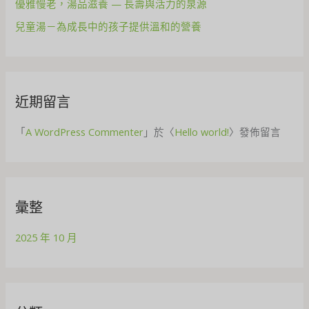
優雅慢老，湯品滋養 — 長壽與活力的泉源
:
兒童湯－為成長中的孩子提供溫和的營養
近期留言
「
A WordPress Commenter
」於〈
Hello world!
〉發佈留言
彙整
2025 年 10 月