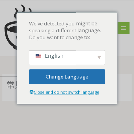
Skip
MAI
to
MEN
content
We've detected you might be
speaking a different language.
Do you want to change to:
English
Change Language
常見問題
Close and do not switch language