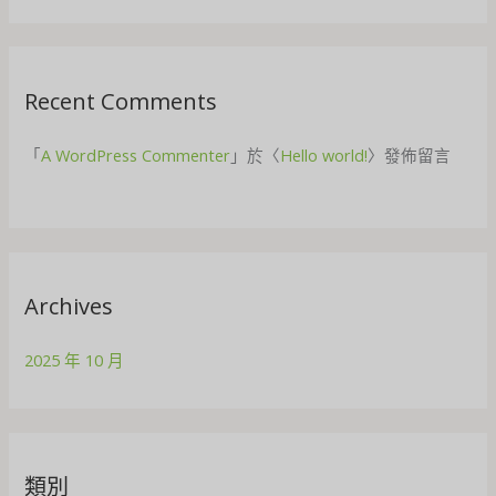
Recent Comments
「
A WordPress Commenter
」於〈
Hello world!
〉發佈留言
Archives
2025 年 10 月
類別