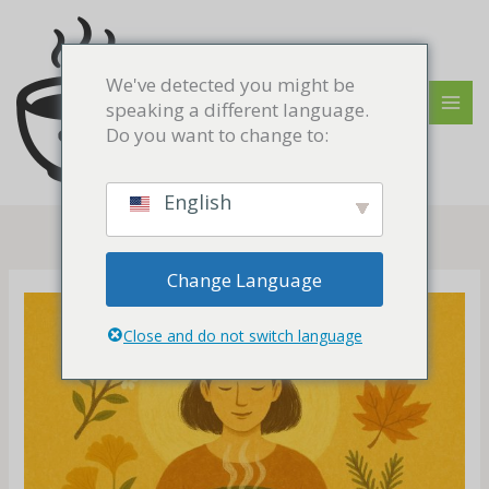
跳
MAI
至
MEN
内
We've detected you might be
容
speaking a different language.
Do you want to change to:
English
Change Language
Close and do not switch language