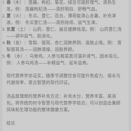
春
（木）：莲藕、枸杞、菊花、绿豆可疏肝理气、清热生
发。例： 莲藕枸杞汤——清肝明目、舒畅气血。
夏
（火）：冬瓜、薏仁、百合、薄荷能清心去暑、补充津
液。例： 冬瓜薏仁汤——清热除烦、益气生津。
长夏
（土）：山药、薏仁、扁豆健脾祛湿。例： 山药薏仁汤
——调中益气、助消化。
秋
（金）：雪梨、银耳、杏仁润肺养阴、滋肤止咳。例： 雪
梨银耳汤——润肺清燥、润肤养颜。
冬
（水）：乌骨鸡、人参与根菜类可温补肾气、固本培元。
例： 人参乌鸡汤——补精益气、延年益寿。
现代营养学亦证实，随季节调整饮食可提升免疫力、保水与
代谢效率，是古智慧的现代印证。
汤品是理想的营养补充方式：补充水分、营养丰富、易消
化。将传统的时令智慧与现代营养学结合，可以创造出兼顾
风味和生理功能的整体健康方案。
结论