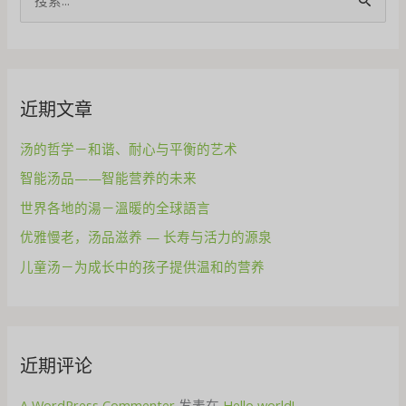
搜
索
：
近期文章
汤的哲学－和谐、耐心与平衡的艺术
智能汤品——智能营养的未来
世界各地的湯－溫暖的全球語言
优雅慢老，汤品滋养 — 长寿与活力的源泉
儿童汤－为成长中的孩子提供温和的营养
近期评论
A WordPress Commenter
发表在
Hello world!