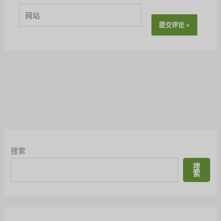
箱
网
*
站
搜索
搜
索