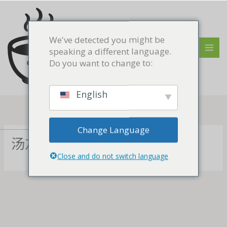
跳
MAI
至
MEN
内
We've detected you might be
容
speaking a different language.
Do you want to change to:
English
Change Language
汤友圈
Close and do not switch language