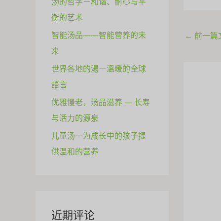
汤的哲学－和谐、耐心与平
衡的艺术
智能汤品——智能营养的未
←
前一篇
来
世界各地的湯－溫暖的全球
語言
优雅慢老，汤品滋养 — 长寿
与活力的源泉
儿童汤－为成长中的孩子提
供温和的营养
近期评论