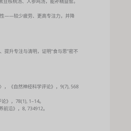
如黑豆核桃汤、人参鸡汤，能补精益智。
性——较少疲劳、更高专注力，并降
、提升专注与清明，证明“食与思”密不
的影响〉，《自然神经科学评论》，9(7), 568
》，78(1), 1–14。
营养前沿》，8, 734912。