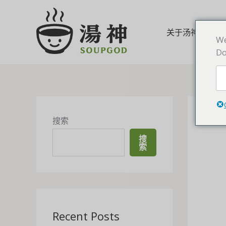
跳
至
内
关于汤神
We
容
Do
搜索
搜
索
Recent Posts