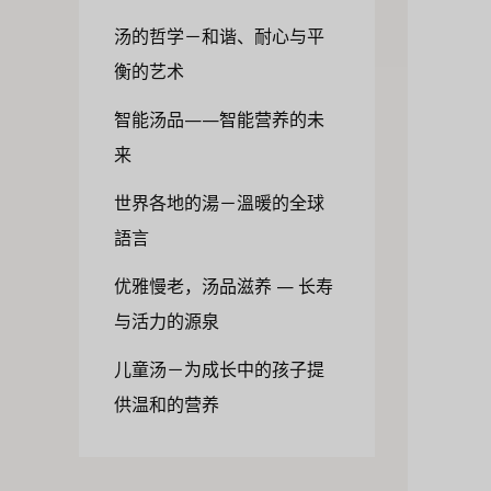
汤的哲学－和谐、耐心与平
衡的艺术
智能汤品——智能营养的未
来
世界各地的湯－溫暖的全球
語言
优雅慢老，汤品滋养 — 长寿
与活力的源泉
儿童汤－为成长中的孩子提
供温和的营养