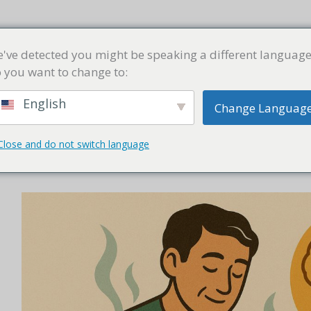
商店
精选汤方
汤学堂
常见问题
联络我们
've detected you might be speaking a different language
 you want to change to:
English
Change Languag
Close and do not switch language