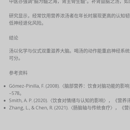
中医亦强调“脑为髓之海，肾主骨生髓”。补肾益脑之汤，
研究显示，经常饮用营养浓汤者在年长时展现更高的认知韧
低神经退化风险。
结论
汤以化学与仪式双重滋养大脑。喝汤的动作能重启神经系统
可分。
参考资料
Gómez-Pinilla, F. (2008).〈脑部营养：饮食对脑功能
–578。
Smith, A. P. (2020).〈饮食对情绪与认知的影响〉，《营养评论
Zhang, L., & Chen, R. (2021).〈肠脑轴与传统食疗〉，《